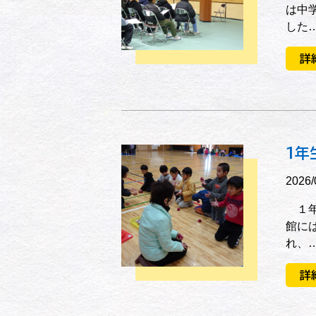
は中
した
詳
１年
2026/
１年
館に
れ、
詳