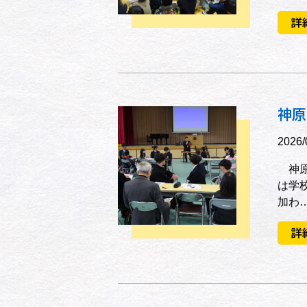
詳
神原
2026/
神原
は学
加わ
詳