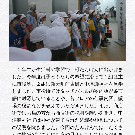
２年生が生活科の学習で、町たんけんに出かけま
した。今年度は子どもたちの希望に沿って１組は主
に市役所、２組は新天町商店街と中津瀬神社を見学
しました。市役所ではタッチパネルの案内板が多言
語に対応していることや、各フロアの仕事内容、議
場の役割などを教えていただきました。また、商店
街ではお店の方から商店街の説明や願いを聞き、中
津瀬神社では神社が建てられた経緯や神具について
の説明を聞きました。今回のたんけんでは、たくさ
んの地域の皆さんに引率や見守りもしていただきま