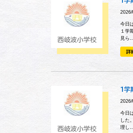
１学
2026/
今日
１学
見ら
西岐波小学校
詳
１学
2026/
今日
した
理し
西岐波小学校