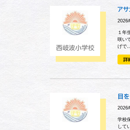
アサ
2026/
１年
咲い
げで
西岐波小学校
詳
目を
2026/
学校
して