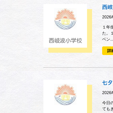
西岐
2026/
１年
た。
ベン
西岐波小学校
詳
七夕
2026/
今日
ても