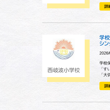
詳
学校
シン
2026/
学校
「す
西岐波小学校
「大
詳