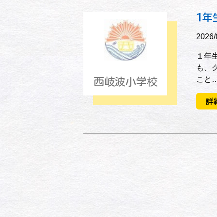
１年
2026/
１年
も、
こと
西岐波小学校
詳