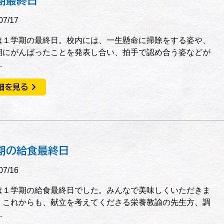
期最終日
07/17
は１学期の最終日。校内には、一生懸命に掃除をする姿や、
期にがんばったことを発表し合い、拍手で認め合う姿などが
…
細を見る
期の給食最終日
07/16
は１学期の給食最終日でした。みんなで美味しくいただきま
。これからも、献立を考えてくださる栄養教諭の先生方、調
…