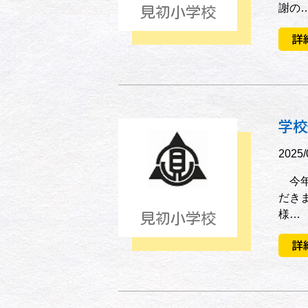
謝の
見初小学校
詳
学校
2025/
今年
だき
様…
見初小学校
詳