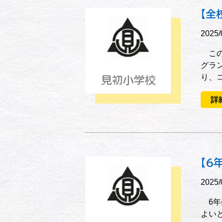
【全
2025/
この
グラ
り、
見初小学校
詳
【6
2025/
6年
よい