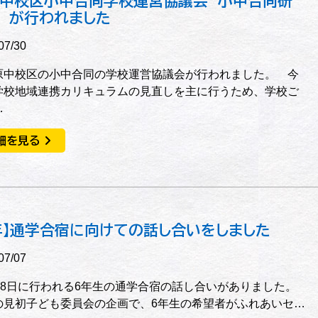
中校区小中合同学校運営協議会 小中合同研
 が行われました
07/30
中校区の小中合同の学校運営協議会が行われました。 今
学校地域連携カリキュラムの見直しを主に行うため、学校ご
…
細を見る
年】通学合宿に向けての話し合いをしました
07/07
日18日に行われる6年生の通学合宿の話し合いがありました。
の見初子ども委員会の企画で、6年生の希望者がふれあいセ…