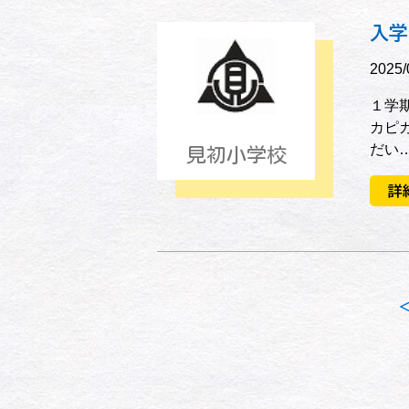
入学
2025/
１学
カピ
だい
見初小学校
詳