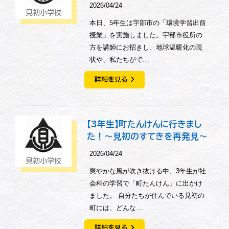
2026/04/24
見初小学校
本日、5年生は宇部市の「環境学習出前
授業」を実施しました。宇部市役所の
方を講師にお招きし、地球温暖化の現
状や、私たちがで…
詳細を見る
【3年生】町たんけんに行きまし
た！〜見初のすてきを再発見〜
2026/04/24
見初小学校
爽やかな風が吹き抜ける中、3年生が社
会科の学習で「町たんけん」に出かけ
ました。 自分たちが住んでいる見初の
町には、どんな…
詳細を見る