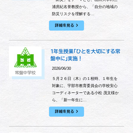
浦房紀名誉教授から、「自分の地域の
防災リスクを理解する…
詳細を見る
１年生授業「ひとを大切にする常
盤中に」実施！
2026/06/30
常盤中学校
５月２６日（木）の１校時、１年生を
対象に、宇部市教育委員会の学校安心
コーディネーターである小松 茂文様か
ら、「新一年生に…
詳細を見る