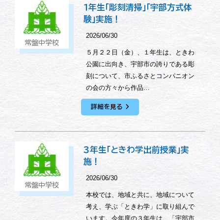
１年生「彫刻清掃」「宇部方式体
験」実施！
2026/06/30
常盤中学校
５月２２日（金）、１年生は、ときわ
公園に出向き、宇部市の誇りである彫
刻について、市ふるさとコンパニオン
の会の方々から作品…
詳細を見る
３年生「ときわ学出前授業」実
施！
2026/06/30
常盤中学校
本校では、地域と共に、地域について
考え、学ぶ「ときわ学」に取り組んで
います。今年度の３年生は、「宇部市