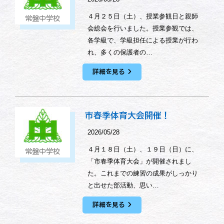
４月２５日（土）、授業参観日と親師
常盤中学校
会総会を行いました。授業参観では、
各学級で、学級担任による授業が行わ
れ、多くの保護者の…
詳細を見る
市春季体育大会開催！
2026/05/28
４月１８日（土）、１９日（日）に、
常盤中学校
「市春季体育大会」が開催されまし
た。これまでの練習の成果がしっかり
と出せた部活動、思い…
詳細を見る