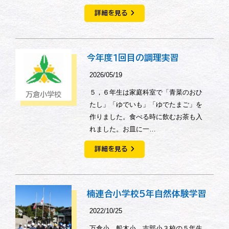
詳細を見る
今年度１回目の調理実習
2026/05/19
５，６年生は家庭科室で「青菜のおひ
万倉小学校
たし」「ゆでいも」「ゆでたまご」を
作りました。食べる時に飲むお茶も入
れました。お皿に一…
詳細を見る
楠連合小学校５年自然体験学習
2022/10/25
万倉小、船木小、吉部小３校の５年生