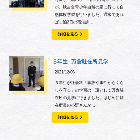
が、秋吉台青少年自然の家に行って自
然体験学習を行いました。通常であれ
ば１泊2日の宿泊訓…
詳細を見る
３年生 万倉駐在所見学
2021/12/06
３年生が社会科「事故や事件からくら
しを守る」の学習の一環として万倉駐
在所の見学に行きました。はじめに駐
在所長の小野さんか…
詳細を見る