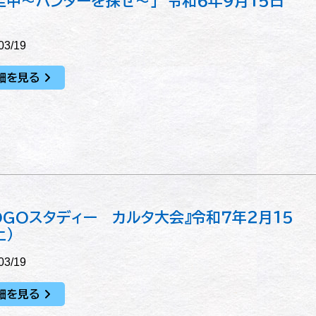
走中～ハンターを探せ～」 令和６年９月１５日
03/19
細を見る
OGOスタディー カルタ大会』令和７年２月１５
土）
03/19
細を見る