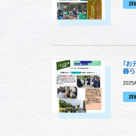
詳
「お
暮ら
2025/
詳