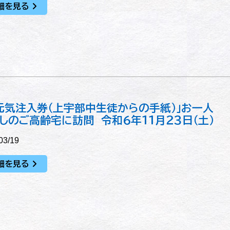
細を見る
元気注入券（上宇部中生徒からの手紙）」お一人
しのご高齢宅に訪問 令和６年１１月２３日（土）
03/19
細を見る