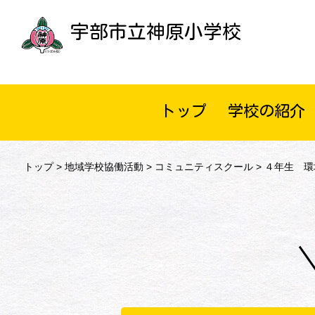
宇部市立神原小学校
トップ
学校の紹介
トップ
>
地域学校協働活動
>
コミュニティスクール
> ４年生 