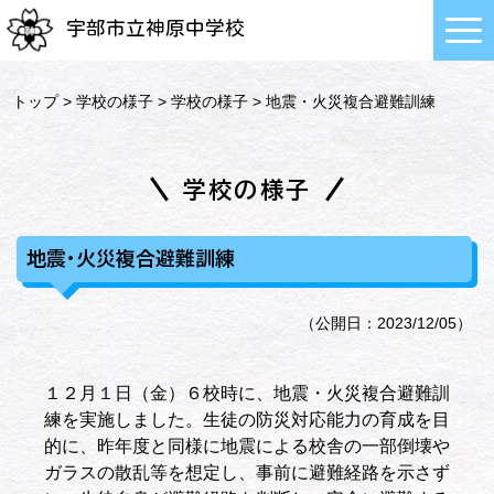
宇部市立神原中学校
トップ
>
学校の様子
>
学校の様子
> 地震・火災複合避難訓練
学校の様子
地震・火災複合避難訓練
（公開日：2023/12/05）
１２月１日（金）６校時に、地震・火災複合避難訓
練を実施しました。生徒の防災対応能力の育成を目
的に、昨年度と同様に地震による校舎の一部倒壊や
ガラスの散乱等を想定し、事前に避難経路を示さず