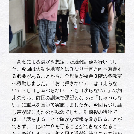
高潮による洪水を想定した避難訓練を行いまし
た。今回は火災や地震とは異なり垂直方向へ避難す
る必要があることから、全児童が校舎３階の各教室
へ移動しました。「お（押さない）・は（走らな
い）・し（しゃべらない）・も（戻らない）」の約
束のうち、前回の訓練で課題となった「しゃべらな
い」に重点を置いて実施しましたが、今回も少し話
し声が聞こえたのが残念でした。訓練後の講評で
は、「話をすることで確かな情報を聞き取ることが
できず、自他の生命を守ることができなくなるこ
と」を話しました。年４回の避難訓練はこれで終わ