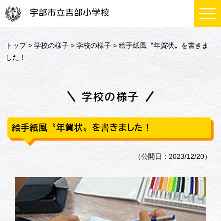
宇部市立吉部小学校
トップ
>
学校の様子
>
学校の様子
> 絵手紙風〝年賀状〟を書きま
した！
学校の様子
絵手紙風〝年賀状〟を書きました！
（公開日：2023/12/20）