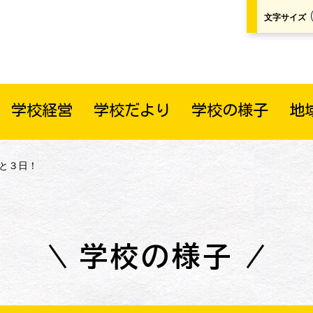
文字サイズ
学校経営
学校だより
学校の様子
地
あと３日！
学校の様子