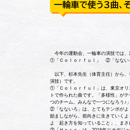
一輪車で使う３曲、
今年の運動会、一輪車の演技では、
①「Ｃｏｌｏｒｆｕｌ」 ②「なない
以下、杉本先生（体育主任）から、
演技）です。
①「Ｃｏｌｏｒｆｕｌ」は、東京オリ
トで作られた曲です。「多様性」がテ
つのチーム。みんなで一つになろう♪
②「なないろ」は、とてもテンポがよ
励ましながら、前向きに生きていくよ
よ 起き方を知っていること」、まさ
③「Ｈｅｒｏ」は、2016年リオデ