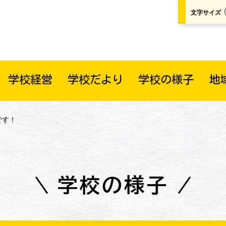
文字サイズ
学校経営
学校だより
学校の様子
地
です！
学校の様子