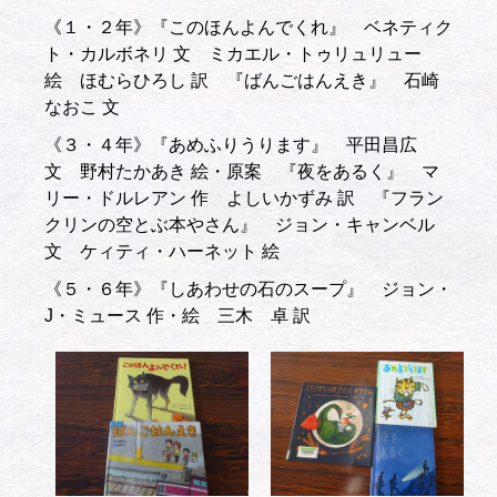
《１・２年》『このほんよんでくれ』 ベネティク
ト・カルボネリ 文 ミカエル・トゥリュリュー
絵 ほむらひろし 訳 『ばんごはんえき』 石崎
なおこ 文
《３・４年》『あめふりうります』 平田昌広
文 野村たかあき 絵・原案 『夜をあるく』 マ
リー・ドルレアン 作 よしいかずみ 訳 『フラン
クリンの空とぶ本やさん』 ジョン・キャンベル
文 ケィティ・ハーネット 絵
《５・６年》『しあわせの石のスープ』 ジョン・
J・ミュース 作・絵 三木 卓 訳