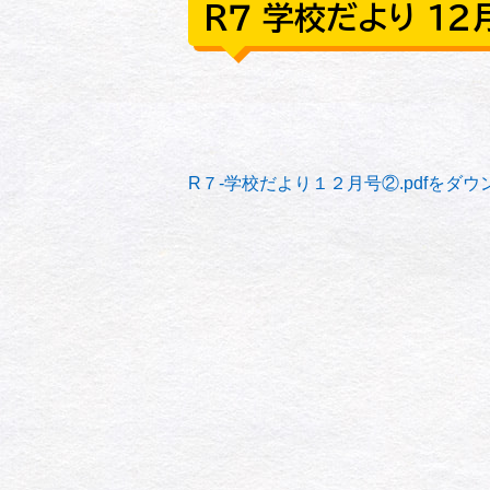
R７ 学校だより １２
R７-学校だより１２月号②.pdfをダウ