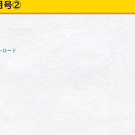
月号②
ンロード