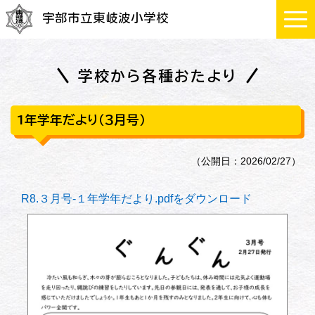
宇部市立東岐波小学校
学校から各種おたより
1年学年だより（３月号）
（公開日：2026/02/27）
R8.３月号-１年学年だより.pdfをダウンロード