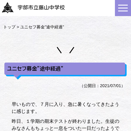
宇部市立藤山中学校
トップ
> ユニセフ募金"途中経過"
ユニセフ募金"途中経過"
（公開日：2021/07/01）
早いもので、７月に入り、急に暑くなってきたよう
に感じます。
昨日、１学期の期末テストが終わりました。生徒の
みなさんもちょっと一息をついた一日だったようで