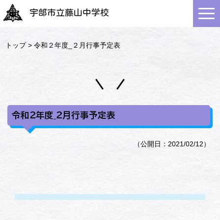
宇部市立藤山中学校
トップ
> 令和２年度_２月行事予定表
令和２年度_２月行事予定表
（公開日：2021/02/12）