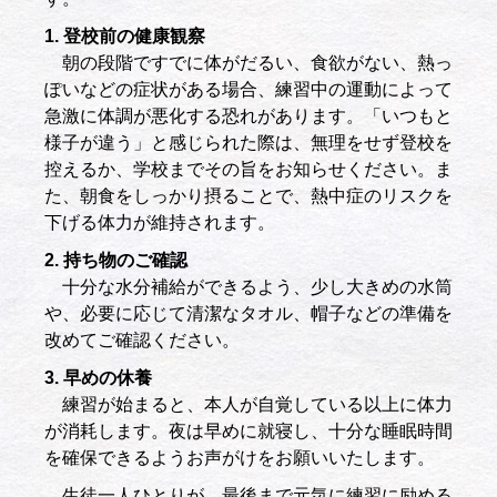
1. 登校前の健康観察
朝の段階ですでに体がだるい、食欲がない、熱っ
ぽいなどの症状がある場合、練習中の運動によって
急激に体調が悪化する恐れがあります。「いつもと
様子が違う」と感じられた際は、無理をせず登校を
控えるか、学校までその旨をお知らせください。ま
た、朝食をしっかり摂ることで、熱中症のリスクを
下げる体力が維持されます。
2. 持ち物のご確認
十分な水分補給ができるよう、少し大きめの水筒
や、必要に応じて清潔なタオル、帽子などの準備を
改めてご確認ください。
3. 早めの休養
練習が始まると、本人が自覚している以上に体力
が消耗します。夜は早めに就寝し、十分な睡眠時間
を確保できるようお声がけをお願いいたします。
生徒一人ひとりが、最後まで元気に練習に励める