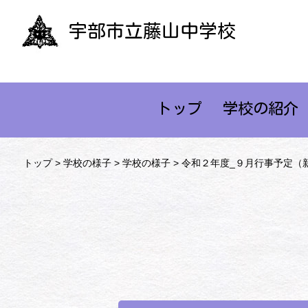
宇部市立藤山中学校
トップ
学校の紹介
トップ
>
学校の様子
>
学校の様子
> 令和２年度_９月行事予定（