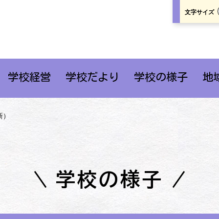
文字サイズ
学校経営
学校だより
学校の様子
地
新）
学校の様子