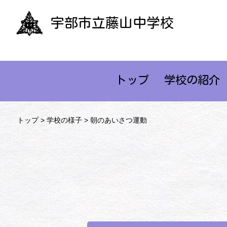
宇部市立藤山中学校
トップ
学校の紹介
トップ
>
学校の様子
> 朝のあいさつ運動