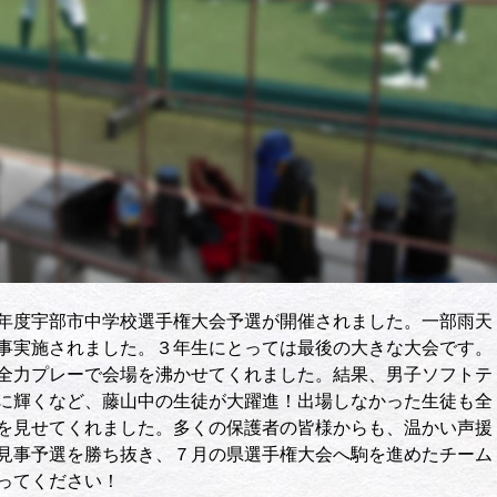
年度宇部市中学校選手権大会予選が開催されました。一部雨天
事実施されました。３年生にとっては最後の大きな大会です。
全力プレーで会場を沸かせてくれました。結果、男子ソフトテ
に輝くなど、藤山中の生徒が大躍進！出場しなかった生徒も全
を見せてくれました。多くの保護者の皆様からも、温かい声援
見事予選を勝ち抜き、７月の県選手権大会へ駒を進めたチーム
ってください！