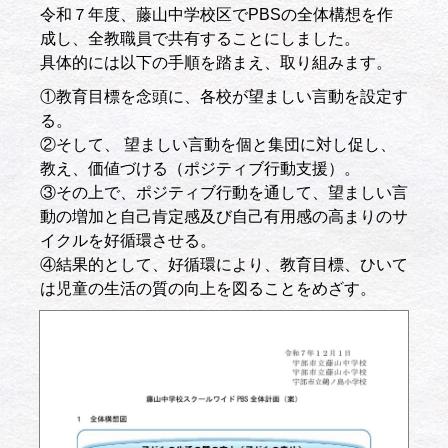
令和７年度、藤山中学校区でPBSの全体構想を作
成し、全教職員で共有することにしました。
具体的には以下の手順を踏まえ、取り組みます。
①教育目標を念頭に、各校が望ましい言動を設定す
る。
②そして、 望ましい言動を個と集団に対し促し、
教え、価値づける（ポジティブ行動支援）。
③その上で、ポジティブ行動を通して、望ましい言
動の増加と自己肯定感及び自己有用感の高まりのサ
イクルを好循環させる。
④結果的として、好循環により、教育目標、ひいて
は児童の生活の質の向上を図ることをめざす。