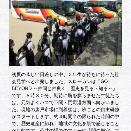
初夏の眩しい日差しの中、２年生が待ちに待った社
会見学へと出発しました。スローガンは「GO
BEYOND ～仲間と仲良く、歴史を見る・知る～」
です。８時３０分、期待に胸を膨らませた生徒たち
は、元気よくバスで下関・門司港方面へ向かいまし
た。現地の唐戸市場に到着後は、班ごとの自主研修
がスタートします。約４時間半の限られた時間の中
で、歴史遺産に触れ、地域の文化を肌で感じること
が目的です。公共の場でのマナーや時間の厳守、ゴ