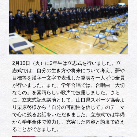
2月10日（火）に2年生は立志式を行いました。立
志式では、自分の生き方や将来について考え、夢や
目標等を漢字一文字で表現した発表を一人ずつ全員
が行いました。また、学年合唱では、合唱曲「大切
なもの」を素晴らしい歌声で披露しました。さら
に、立志式記念講演として、山口県スポーツ協会よ
り栗原啓様から「自分の可能性を信じて」のテーマ
で心に残るお話をいただきました。立志式では準備
から学年全体で協力し、充実した内容と態度で終え
ることができました。