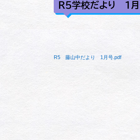
R5学校だより １
R5 藤山中だより 1月号.pdf