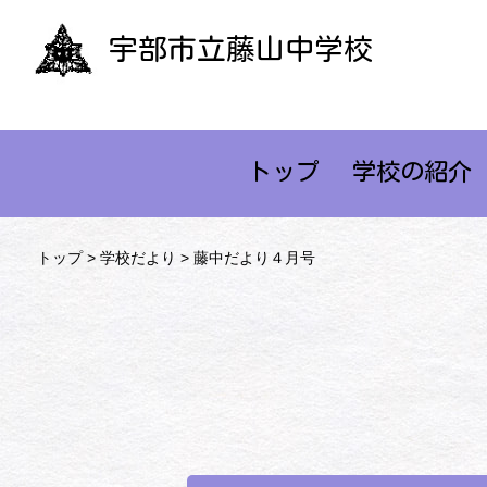
宇部市立藤山中学校
トップ
学校の紹介
トップ
>
学校だより
> 藤中だより４月号