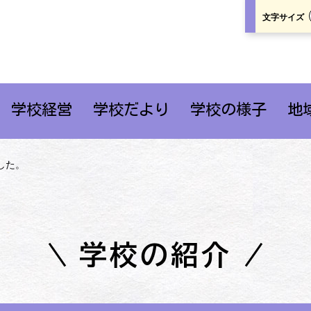
文字サイズ
学校経営
学校だより
学校の様子
地
した。
学校の紹介