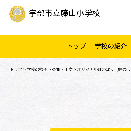
宇部市立藤山小学校
トップ
学校の紹介
トップ
>
学校の様子
>
令和７年度
> オリジナル鯉のぼり（鯉の