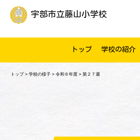
宇部市立藤山小学校
トップ
学校の紹介
トップ
>
学校の様子
>
令和６年度
> 第２７週