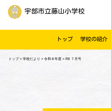
宇部市立藤山小学校
トップ
学校の紹介
トップ
>
学校だより
>
令和８年度
> R8 ７月号