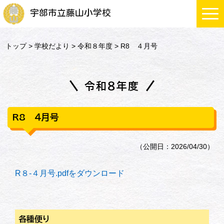
宇部市立藤山小学校
トップ
>
学校だより
>
令和８年度
> R8 ４月号
令和８年度
R8 ４月号
（公開日：2026/04/30）
R８-４月号.pdfをダウンロード
各種便り