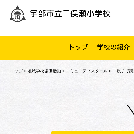
宇部市立二俣瀬小学校
トップ
学校の紹介
トップ
>
地域学校協働活動
>
コミュニティスクール
> 「親子で