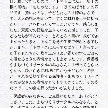
日、親子で作ったのは、「トマトごはん」「切干大
根の煮物」「ちしゃなます」「ほてんぼう餅」の四
品です。驚いたのは、子どもたちの手際のよさで
す。大人の指示を聞いて、すぐに材料を上手に切っ
たり、ソースを作ったりすることができ、感心しま
した。家庭での経験が生きていると感じました。子
どもたちが喜んだのは、とろとろの餅の牛皮ができ
上がったときと、あんこをその牛皮で包むときでし
た。また、「トマトごはんってなに？」と言ってい
た子どもたちが、炊き上がりよい香りのするごはん
を混ぜるときの表情がとてもよかったです。保護者
やまちづくりサークルのみなさんに手伝ってもらい
ながら、ひたむきに料理に向かう子どもたちの姿
と、それを笑顔で見守る保護者・まちづくりサーク
ルのみなさんの表情がとてもすてきでした。その姿
だけで、この会を行ったかいがありました。
保護者のみなさん、ご支援いただき、ありがとう
ございました。まちづくりサークルのみなさん、と
てもすてきな企画をしていただき、心から感謝申し