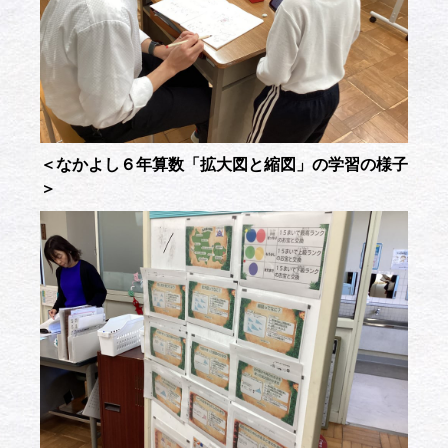
＜なかよし６年算数「拡大図と縮図」の学習の様子
＞