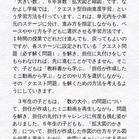
「大きい数」、６年算数「拡大図と縮図」です。な
かよし学級では、「クエスト型自由進度学習」とい
う学習方法を行っています。これは、単元内を小単
元のステージに分け、進み方を指定しながらも、ペ
ースややり方を子どもに選択させる学習方法です。
１時間の授業でどれだけ進んでも、戻ってもよいの
ですが、各ステージに設定されている「クエスト問
題（必ず解く問題）」を解き、担任に丸付けをして
もらわなければ、先に進むことができません。そこ
で、子どもは「教科書から学ぶ」「担任が作成した
ミニ動画から学ぶ」などのやり方を選択しながら、
その「クエスト問題」を解くための方法を考えるよ
うにしていきます。
３年生の子どもは、「数の大小」の問題につい
て、担任が作成したミニ動画を再生しながら、問題
を解き、担任の丸付けチャレンジに何度も挑む姿が
ありました。６年生の子どもも、「拡大図のかき
方」について、担任が作成した作図の仕方モデル図
を何度も再生しながら、作図にチャレンジする姿が