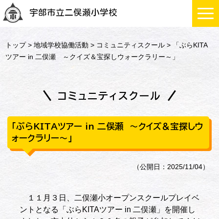
宇部市立二俣瀬小学校
トップ
>
地域学校協働活動
>
コミュニティスクール
> 「ぶらKITA
ツアー in 二俣瀬 ～クイズ＆宝探しウォークラリー～」
コミュニティスクール
「ぶらKITAツアー in 二俣瀬 ～クイズ＆宝探しウ
ォークラリー～」
（公開日：2025/11/04）
１１月３日、二俣瀬小オープンスクールプレイベ
ントとなる「ぶらKITAツアー in 二俣瀬」を開催し