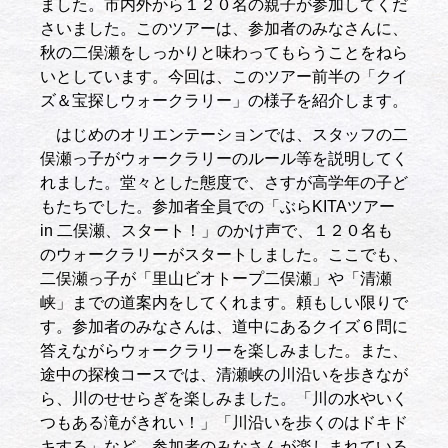
ました。市内外から１２０名の親子が参加してくだ
さいました。このツアーは、参加者のみなさんに、
秋の二俣瀬をしっかりと味わってもらうことをねら
いとしています。今回は、このツアー前半の「クイ
ズ＆宝探しウォークラリー」の様子を紹介します。
はじめのオリエンテーションでは、スタッフの二
俣瀬っ子がウォークラリーのルール等を説明してく
れました。堂々とした態度で、さすが高学年の子ど
もたちでした。参加者全員での「ぶらKITAツアー
in 二俣瀬、スタート！」のかけ声で、１２０名も
のウォークラリーがスタートしました。ここでも、
二俣瀬っ子が「里山ビオトープ二俣瀬」や「清瀬
峡」までの道案内をしてくれます。頼もしい限りで
す。参加者のみなさんは、道中にあるクイズ６問に
答えながらウォークラリーを楽しみました。また、
途中の探検コースでは、清瀬峡の川沿いを歩きなが
ら、川のせせらぎを楽しみました。「川の水やいく
つもある滝がきれい！」「川沿いを歩くのはドキド
キする」など、参加者のみなさんが楽しまれている