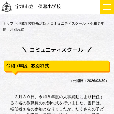
宇部市立二俣瀬小学校
トップ
>
地域学校協働活動
>
コミュニティスクール
> 令和７年
度 お別れ式
コミュニティスクール
令和７年度 お別れ式
（公開日：2026/03/30）
３月３０日、令和８年度の人事異動により転任す
る３名の教職員のお別れ式を行いました。当日は、
転任者１名の参加となりましたが、たくさんの子ど