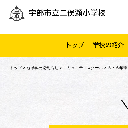
宇部市立二俣瀬小学校
トップ
学校の紹介
トップ
>
地域学校協働活動
>
コミュニティスクール
> ５・６年