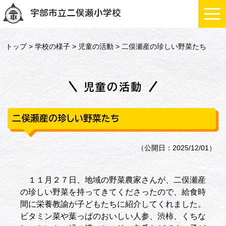
宇部市立二俣瀬小学校
トップ
>
学校の様子
>
児童の活動
> 二俣瀬産の珍しい野菜たち
児童の活動
二俣瀬産の珍しい野菜たち
（公開日：2025/12/01）
１１月２７日、地域の野菜農家さんが、二俣瀬産
の珍しい野菜を持ってきてくださったので、給食時
間に栄養教諭が子どもたちに紹介してくれました。
ビタミン菜や葉っぱのおいしい人参、渋柿、くちな