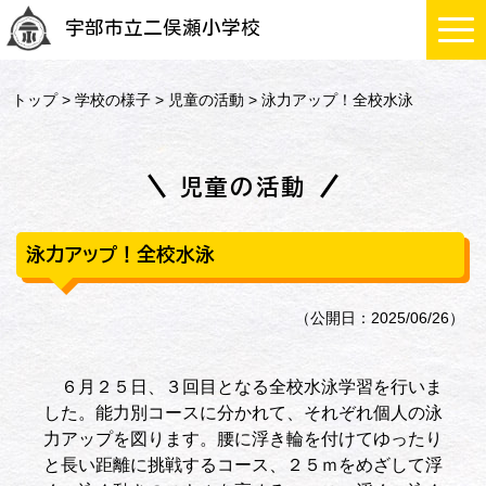
宇部市立二俣瀬小学校
トップ
>
学校の様子
>
児童の活動
> 泳力アップ！全校水泳
児童の活動
泳力アップ！全校水泳
（公開日：2025/06/26）
６月２５日、３回目となる全校水泳学習を行いま
した。能力別コースに分かれて、それぞれ個人の泳
力アップを図ります。腰に浮き輪を付けてゆったり
と長い距離に挑戦するコース、２５ｍをめざして浮