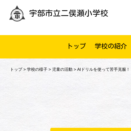
宇部市立二俣瀬小学校
トップ
学校の紹介
トップ
>
学校の様子
>
児童の活動
> AIドリルを使って苦手克服！