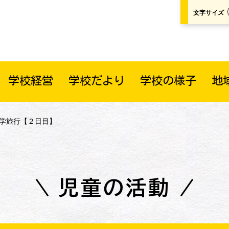
文字サイズ
学校経営
学校だより
学校の様子
地
修学旅行【２日目】
児童の活動