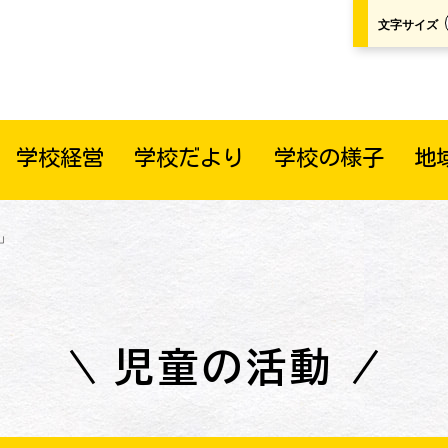
文字サイズ
学校経営
学校だより
学校の様子
地
」
児童の活動