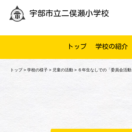
宇部市立二俣瀬小学校
トップ
学校の紹介
トップ
>
学校の様子
>
児童の活動
> ６年生なしでの「委員会活動