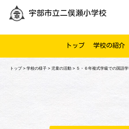
宇部市立二俣瀬小学校
トップ
学校の紹介
トップ
>
学校の様子
>
児童の活動
> ５・６年複式学級での国語