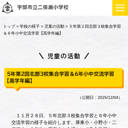
宇部市立二俣瀬小学校
トップ
>
学校の様子
>
児童の活動
> ５年第２回北部３校集合学習
＆６年小中交流学習【高学年編】
児童の活動
５年第２回北部３校集合学習＆６年小中交流学習
【高学年編】
（公開日：2025/12/04）
１１月２８日、５年北部３校集合学習と６年小中
交流学習の様子を紹介します。厚東小・小野小・二