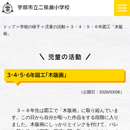
宇部市立二俣瀬小学校
トップ
>
学校の様子
>
児童の活動
> ３・４・５・６年図工「木版
画」
児童の活動
３・４・５・６年図工「木版画」
（公開日：2026/03/06）
３～６年生は図工で「木版画」に取り組んでいま
す。この日から自分が彫った作品をする段階に入り
ました。木版画にしっかりとインクを付けて、バレ