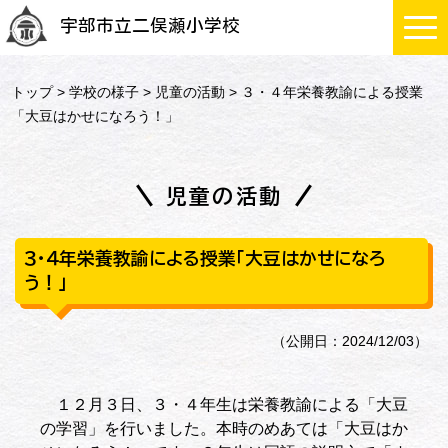
宇部市立二俣瀬小学校
トップ
>
学校の様子
>
児童の活動
> ３・４年栄養教諭による授業
「大豆はかせになろう！」
児童の活動
３・４年栄養教諭による授業「大豆はかせになろ
う！」
（公開日：2024/12/03）
１２月３日、３・４年生は栄養教諭による「大豆
の学習」を行いました。本時のめあては「大豆はか