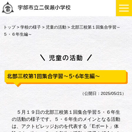
宇部市立二俣瀬小学校
トップ
>
学校の様子
>
児童の活動
> 北部三校第１回集合学習～
５・６年生編～
児童の活動
北部三校第１回集合学習～５・６年生編～
（公開日：2025/05/21）
５月１９日の北部三校第１回集合学習５・６年生
の活動の様子です。５・６年生のメインとなる活動
は、アクトビレッジおのを代表する「Eボート」体